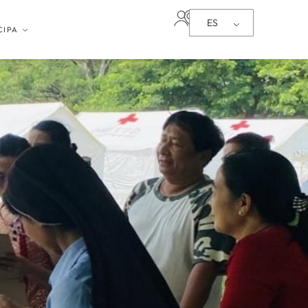
ES
CIPA