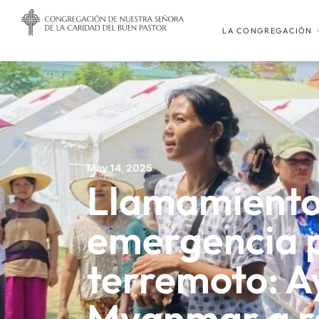
LA CONGREGACIÓN
May 14, 2025
Llamamiento
emergencia p
terremoto: A
Myanmar a r