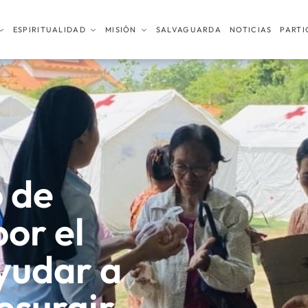
ESPIRITUALIDAD
MISIÓN
SALVAGUARDA
NOTICIAS
PARTI
 de
or el
yudar a
esurgir