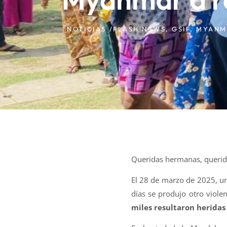
NOTICIAS /
FLASH NEWS
,
GSIF
,
MYANM
Queridas hermanas, querido
El 28 de marzo de 2025, un
días se produjo otro viole
miles resultaron heridas