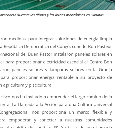
vecharse durante los tifones y las lluvias monzónicas en Filipinas.
on medidas, para integrar soluciones de energía limpia
la República Democrática del Congo, cuando Bon Pasteur
ernacional del Buen Pastor instalaron paneles solares en
ial para proporcionar electricidad esencial al Centro Bon
laron paneles solares y lámparas solares en la Granja
 para proporcionar energía rentable a su proyecto de
 agricultura y piscicultura.
ncisco nos ha invitado a emprender el largo camino de la
ierra. La Llamada a la Acción para una Cultura Universal
 Congregacional nos proporciona un marco flexible y
para empoderar y conectar a nuestras comunidades
n el espíritu de Laudato Si'. Se trata de una llamada