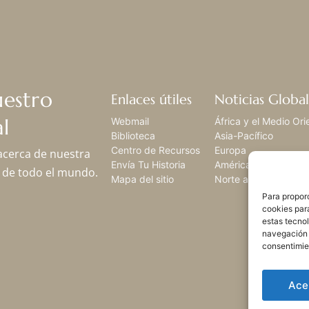
uestro
Enlaces útiles
Noticias Global
l
Webmail
África y el Medio Ori
Biblioteca
Asia-Pacífico
Centro de Recursos
Europa
 acerca de nuestra
Envía Tu Historia
América Latina,
os de todo el mundo.
Mapa del sitio
Norte américa
Para proporc
cookies par
estas tecno
navegación o
consentimie
Ace