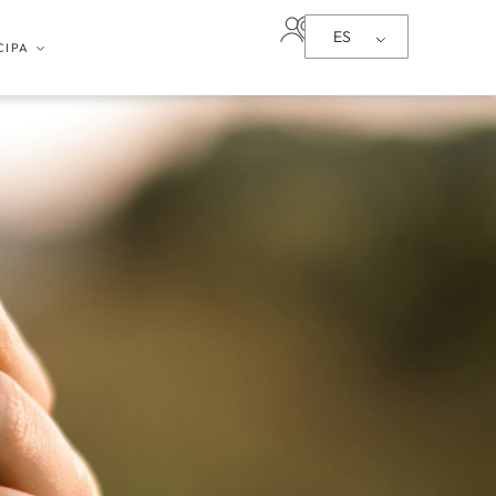
ES
CIPA