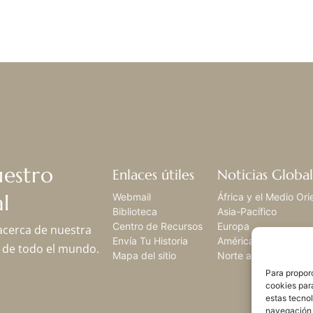
uestro
Enlaces útiles
Noticias Global
l
Webmail
África y el Medio Ori
Biblioteca
Asia-Pacífico
Centro de Recursos
Europa
 acerca de nuestra
Envía Tu Historia
América Latina,
os de todo el mundo.
Mapa del sitio
Norte américa
Para proporc
cookies par
estas tecno
navegación o