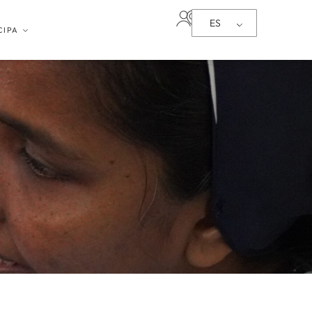
ES
CIPA