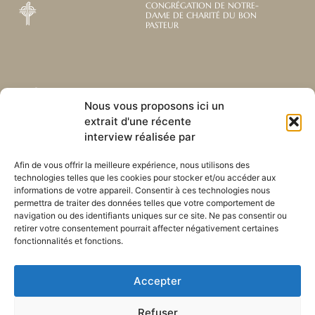
CONGRÉGATION DE NOTRE-
DAME DE CHARITÉ DU BON
PASTEUR
Abonnez-vous à notre
Liens utiles
Nous vous proposons ici un
newsletter mensuelle
extrait d'une récente
Webmail
Recevez les dernières nouvelles
interview réalisée par
Bibliothèque
concernant notre vie, notre mission et
Centre de ressource
nos ministères à travers le monde.
Afin de vous offrir la meilleure expérience, nous utilisons des
Envoyez-nous votre h
technologies telles que les cookies pour stocker et/ou accéder aux
Plan du site
informations de votre appareil. Consentir à ces technologies nous
permettra de traiter des données telles que votre comportement de
S'ABONNER
navigation ou des identifiants uniques sur ce site. Ne pas consentir ou
retirer votre consentement pourrait affecter négativement certaines
fonctionnalités et fonctions.
Accepter
Refuser