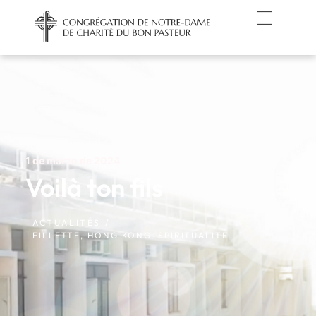
1 de marzo de 2024
Voilà ton fils
ACTUALITÉS /
FILLETTE
,
HONG KONG
,
SPIRITUALITÉ