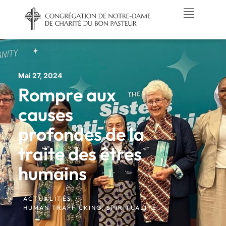
Mai 27, 2024
Rompre aux
causes
profondes de la
traite des êtres
humains
ACTUALITÉS /
HUMAN TRAFFICKING
,
SPIRITUALITÉ