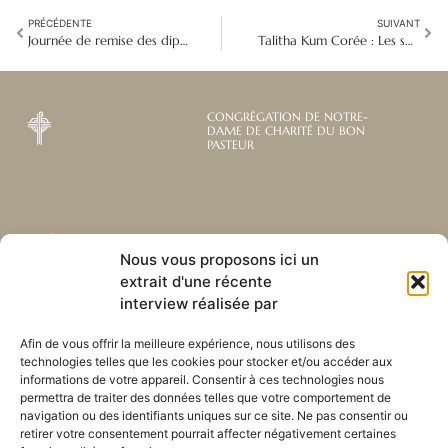
PRÉCÉDENTE
SUIVANT
Journée de remise des diplômes au Vietnam à l'école caritative Tan Son Nhi
Talitha Kum Corée : Les sœurs solidaires contre la traite des êtres humains
CONGRÉGATION DE NOTRE-
DAME DE CHARITÉ DU BON
PASTEUR
Abonnez-vous à notre
Liens utiles
Nous vous proposons ici un
newsletter mensuelle
extrait d'une récente
Webmail
Recevez les dernières nouvelles
interview réalisée par
Bibliothèque
concernant notre vie, notre mission et
Centre de ressource
nos ministères à travers le monde.
Afin de vous offrir la meilleure expérience, nous utilisons des
Envoyez-nous votre h
technologies telles que les cookies pour stocker et/ou accéder aux
Plan du site
informations de votre appareil. Consentir à ces technologies nous
permettra de traiter des données telles que votre comportement de
S'ABONNER
navigation ou des identifiants uniques sur ce site. Ne pas consentir ou
retirer votre consentement pourrait affecter négativement certaines