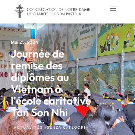
Mai 25, 2024
Journée de
remise des
diplômes au
Vietnam à
l'école caritative
Tan Son Nhi
ACTUALITÉS /
SENZA CATEGORIA