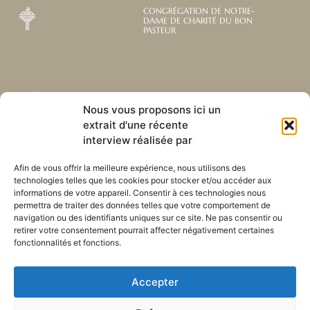
CONGRÉGATION DE NOTRE-
DAME DE CHARITÉ DU BON
PASTEUR
Abonnez-vous à notre
Liens utiles
Nous vous proposons ici un
newsletter mensuelle
extrait d'une récente
Webmail
Recevez les dernières nouvelles
interview réalisée par
Bibliothèque
concernant notre vie, notre mission et
Centre de ressource
nos ministères à travers le monde.
Afin de vous offrir la meilleure expérience, nous utilisons des
Envoyez-nous votre h
technologies telles que les cookies pour stocker et/ou accéder aux
Plan du site
informations de votre appareil. Consentir à ces technologies nous
permettra de traiter des données telles que votre comportement de
S'ABONNER
navigation ou des identifiants uniques sur ce site. Ne pas consentir ou
retirer votre consentement pourrait affecter négativement certaines
fonctionnalités et fonctions.
Accepter