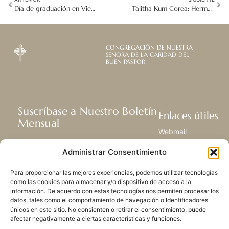
Día de graduación en Vietnam, en la escuela Benéfica de Tan Son Nhi
Talitha Kum Corea: Hermanas en solidaridad contra la trata de personas
CONGREGACIÓN DE NUESTRA
SEÑORA DE LA CARIDAD DEL
BUEN PASTOR
Suscríbase a Nuestro Boletín
Enlaces útiles
Mensual
Webmail
Recibir las últimas noticias acerca de
Biblioteca
Administrar Consentimiento
nuestra vida, la misión y ministerios de
Centro de Recursos
todo el mundo.
Envía Tu Historia
Para proporcionar las mejores experiencias, podemos utilizar tecnologías
Mapa del sitio
como las cookies para almacenar y/o dispositivo de acceso a la
información. De acuerdo con estas tecnologías nos permiten procesar los
SUSCRIBIRSE
datos, tales como el comportamiento de navegación o Identificadores
únicos en este sitio. No consienten o retirar el consentimiento, puede
afectar negativamente a ciertas características y funciones.