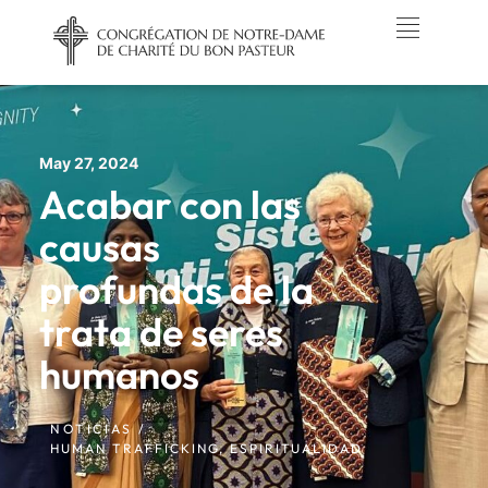
May 27, 2024
Acabar con las
causas
profundas de la
trata de seres
humanos
NOTICIAS /
HUMAN TRAFFICKING
,
ESPIRITUALIDAD