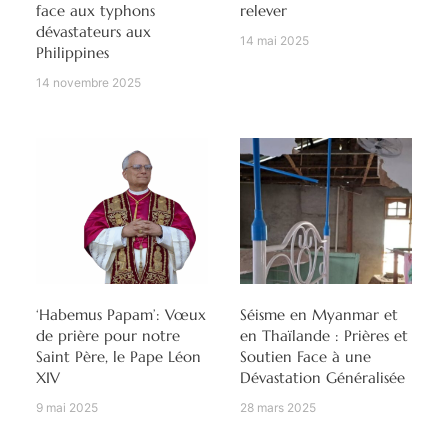
face aux typhons
relever
dévastateurs aux
14 mai 2025
Philippines
14 novembre 2025
‘Habemus Papam’: Vœux
Séisme en Myanmar et
de prière pour notre
en Thaïlande : Prières et
Saint Père, le Pape Léon
Soutien Face à une
XIV
Dévastation Généralisée
9 mai 2025
28 mars 2025