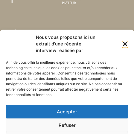
PASTEUR
Abonnez-vous à notre
Liens utiles
Nous vous proposons ici un
newsletter mensuelle
extrait d'une récente
Webmail
Recevez les dernières nouvelles
interview réalisée par
Bibliothèque
concernant notre vie, notre mission et
Centre de ressource
nos ministères à travers le monde.
Afin de vous offrir la meilleure expérience, nous utilisons des
Envoyez-nous votre h
technologies telles que les cookies pour stocker et/ou accéder aux
Plan du site
informations de votre appareil. Consentir à ces technologies nous
permettra de traiter des données telles que votre comportement de
S'ABONNER
navigation ou des identifiants uniques sur ce site. Ne pas consentir ou
retirer votre consentement pourrait affecter négativement certaines
fonctionnalités et fonctions.
Accepter
Refuser
POLITIQUE DE CONFIDENTIALITÉ
LES COOKIES