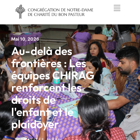
Mai 10, 2026
Au-delà des
frontières : Les
équipes CHIRAG
renforcent les
droits de
l'enfant et le
plaidoyer
ACTUALITÉS /
NEPAL