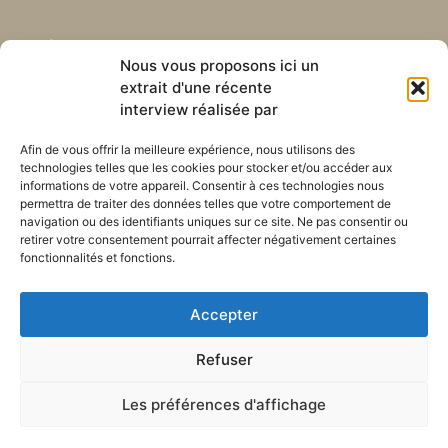
Abonnez-vous à notre
Liens utiles
Nous vous proposons ici un
newsletter mensuelle
extrait d'une récente
Webmail
Recevez les dernières nouvelles
interview réalisée par
Bibliothèque
concernant notre vie, notre mission et
Centre de ressource
nos ministères à travers le monde.
Afin de vous offrir la meilleure expérience, nous utilisons des
Envoyez-nous votre h
technologies telles que les cookies pour stocker et/ou accéder aux
Plan du site
informations de votre appareil. Consentir à ces technologies nous
permettra de traiter des données telles que votre comportement de
S'ABONNER
navigation ou des identifiants uniques sur ce site. Ne pas consentir ou
retirer votre consentement pourrait affecter négativement certaines
fonctionnalités et fonctions.
Accepter
Refuser
POLITIQUE DE CONFIDENTIALITÉ
LES COOKIES
CONTACTEZ-NOUS
PLAN DU SITE
Les préférences d'affichage
© 2026 Tous droits
réservés. Congrégation de