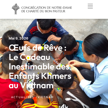
Mai 9, 2026
Œufs de Rêve :
Le Cadeau
Inestimable des
Enfants Khmers
au Vietnam
ACTUALITÉS /
VIETNAM