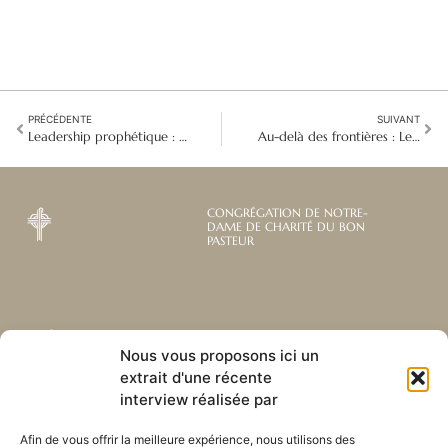
PRÉCÉDENTE
SUIVANT
Leadership prophétique : Des sœurs se réunissent à Angers pour un chemin de transformation
Au-delà des frontières : Les équipes CHIRAG renforcent les droits de l'enfant et le plaidoyer
CONGRÉGATION DE NOTRE-
DAME DE CHARITÉ DU BON
PASTEUR
Abonnez-vous à notre
Liens utiles
Nous vous proposons ici un
newsletter mensuelle
extrait d'une récente
Webmail
Recevez les dernières nouvelles
interview réalisée par
Bibliothèque
concernant notre vie, notre mission et
Centre de ressource
nos ministères à travers le monde.
Afin de vous offrir la meilleure expérience, nous utilisons des
Envoyez-nous votre h