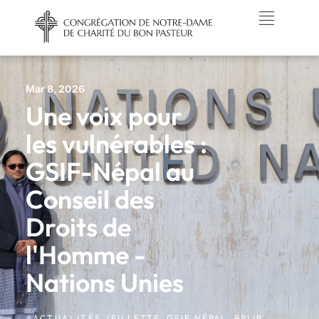
Mar 8, 2026
Une voix pour
les vulnérables :
GSIF-Népal au
Conseil des
Droits de
l'Homme -
Nations Unies
ACTUALITÉS /
FILLETTE
,
GSIF NÉPAL
,
BPIJP