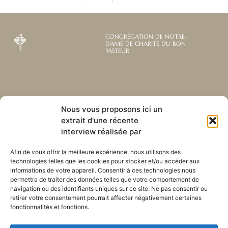
CONGRÉGATION DE NOTRE-
DAME DE CHARITÉ DU BON
PASTEUR
Abonnez-vous à notre
Liens utiles
Nous vous proposons ici un
newsletter mensuelle
extrait d'une récente
Webmail
Recevez les dernières nouvelles
Bibliothèque
interview réalisée par
concernant notre vie, notre mission et
Centre de ressource
nos ministères à travers le monde.
Envoyez-nous votre h
Afin de vous offrir la meilleure expérience, nous utilisons des
technologies telles que les cookies pour stocker et/ou accéder aux
Plan du site
informations de votre appareil. Consentir à ces technologies nous
permettra de traiter des données telles que votre comportement de
S'ABONNER
navigation ou des identifiants uniques sur ce site. Ne pas consentir ou
retirer votre consentement pourrait affecter négativement certaines
fonctionnalités et fonctions.