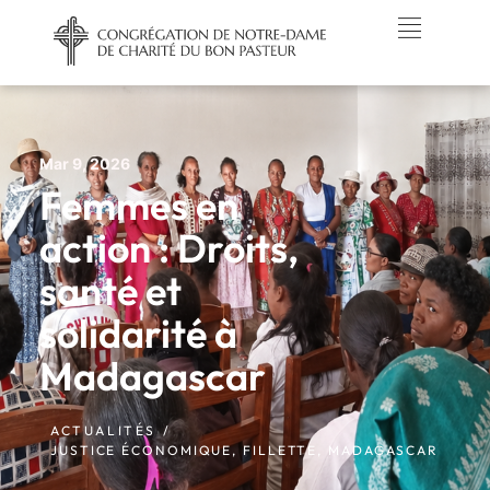
Mar 9, 2026
Femmes en
action : Droits,
santé et
solidarité à
Madagascar
ACTUALITÉS /
JUSTICE ÉCONOMIQUE
,
FILLETTE
,
MADAGASCAR