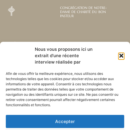
CONGRÉGATION DE NOTRE-
DAME DE CHARITÉ DU BON
PASTEUR
Abonnez-vous à notre
Liens utiles
Nous vous proposons ici un
newsletter mensuelle
extrait d'une récente
Webmail
Recevez les dernières nouvelles
interview réalisée par
Bibliothèque
concernant notre vie, notre mission et
Centre de ressource
nos ministères à travers le monde.
Afin de vous offrir la meilleure expérience, nous utilisons des
Envoyez-nous votre h
technologies telles que les cookies pour stocker et/ou accéder aux
Plan du site
informations de votre appareil. Consentir à ces technologies nous
permettra de traiter des données telles que votre comportement de
S'ABONNER
navigation ou des identifiants uniques sur ce site. Ne pas consentir ou
retirer votre consentement pourrait affecter négativement certaines
fonctionnalités et fonctions.
Accepter