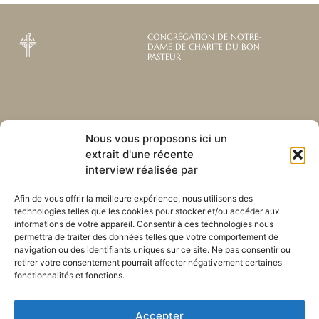
CONGRÉGATION DE NOTRE-
DAME DE CHARITÉ DU BON
PASTEUR
Abonnez-vous à notre
Liens utiles
Nous vous proposons ici un
newsletter mensuelle
extrait d'une récente
Webmail
Recevez les dernières nouvelles
Bibliothèque
interview réalisée par
concernant notre vie, notre mission et
Centre de ressource
nos ministères à travers le monde.
Envoyez-nous votre h
Afin de vous offrir la meilleure expérience, nous utilisons des
technologies telles que les cookies pour stocker et/ou accéder aux
Plan du site
informations de votre appareil. Consentir à ces technologies nous
permettra de traiter des données telles que votre comportement de
S'ABONNER
navigation ou des identifiants uniques sur ce site. Ne pas consentir ou
retirer votre consentement pourrait affecter négativement certaines
fonctionnalités et fonctions.
Accepter