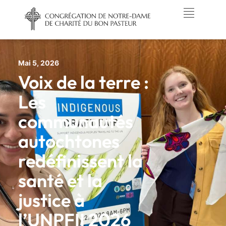
Mai 5, 2026
Voix de la terre :
Les
communautés
autochtones
redéfinissent la
santé et la
justice à
l’UNPFII 2026