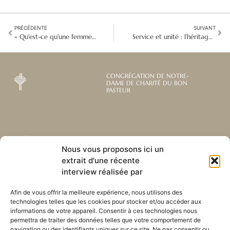
PRÉCÉDENTE
SUIVANT
« Qu'est-ce qu'une femme ? » : L'appel du Bon Pasteur à ne laisser personne de côté
Service et unité : l’héritage de Nelson Mandela
CONGRÉGATION DE NOTRE-
DAME DE CHARITÉ DU BON
PASTEUR
Abonnez-vous à notre
Liens utiles
Nous vous proposons ici un
newsletter mensuelle
extrait d'une récente
Webmail
Recevez les dernières nouvelles
interview réalisée par
Bibliothèque
concernant notre vie, notre mission et
Centre de ressource
nos ministères à travers le monde.
Afin de vous offrir la meilleure expérience, nous utilisons des
Envoyez-nous votre h
technologies telles que les cookies pour stocker et/ou accéder aux
Plan du site
informations de votre appareil. Consentir à ces technologies nous
permettra de traiter des données telles que votre comportement de
S'ABONNER
navigation ou des identifiants uniques sur ce site. Ne pas consentir ou