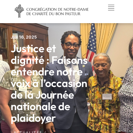
Juil 16, 2025
Justice et
dignité : Faisons
entendre notre
voix à l’occasion
de la Journée
nationale de
plaidoyer
ACTUALITÉS /