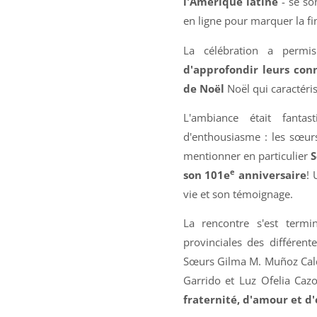
l'Amérique latine
- se so
en ligne pour marquer la fi
La célébration a permi
d'approfondir leurs conn
de Noël
Noël qui caractéri
L'ambiance était fanta
d'enthousiasme : les sœurs 
mentionner en particulier
S
e
son 101e
anniversaire
! 
vie et son témoignage.
La rencontre s'est term
provinciales des différen
Sœurs Gilma M. Muñoz Cald
Garrido et Luz Ofelia Caz
fraternité, d'amour et d'