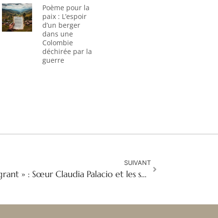
Poème pour la
paix : L’espoir
d’un berger
dans une
Colombie
déchirée par la
guerre
SUIVANT
« De et avec Jésus le migrant » : Sœur Claudia Palacio et les sœurs du Bon Pasteur au Honduras