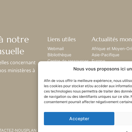
à notre
Liens utiles
Actualités mon
suelle
Webmail
Afrique et Moyen-Or
Bibliothèque
Asie-Pacifique
Centre de ressources
Europe
elles concernant
Envoyez-nous votre
Amérique latine
Nous vous proposons ici un 
nos ministères à
histoire
Amérique du nord
Plan du site
Afin de vous offrir la meilleure expérience, nous utili
les cookies pour stocker et/ou accéder aux informatio
ces technologies nous permettra de traiter des donné
de navigation ou des identifiants uniques sur ce site. 
consentement pourrait affecter négativement certaines
Accepter
TACTEZ-NOUS
PLAN DU SITE