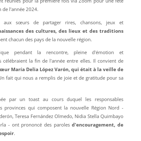
nt réunies pour la première fois via Zoom pour une fête
n de l'année 2024.
s aux sœurs de partager rires, chansons, jeux et
aissances des cultures, des lieux et des traditions
sent chacun des pays de la nouvelle région.
stique pendant la rencontre, pleine d'émotion et
célébraient la fin de l'année entre elles. Il convient de
œur María Delia López Varón, qui était à la veille de
Un fait qui nous a remplis de joie et de gratitude pour sa
inée par un toast au cours duquel les responsables
tes provinces qui composent la nouvelle Région Nord -
erón, Teresa Fernández Olmedo, Nidia Stella Quimbayo
orla - ont prononcé des paroles
d'encouragement, de
espoir
.