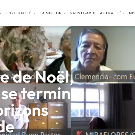
SPIRITUALITÉ
LA MISSION
SAUVEGARDE
ACTUALITÉS
IMP
e de Noël,
 se termine
orizons
de