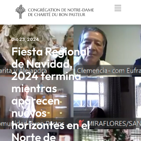
Dic 23, 2024
Fiesta Regional
de Navidad,
2024 termina
mientras
aparecen
nuevos
horizontes en el
Norte de