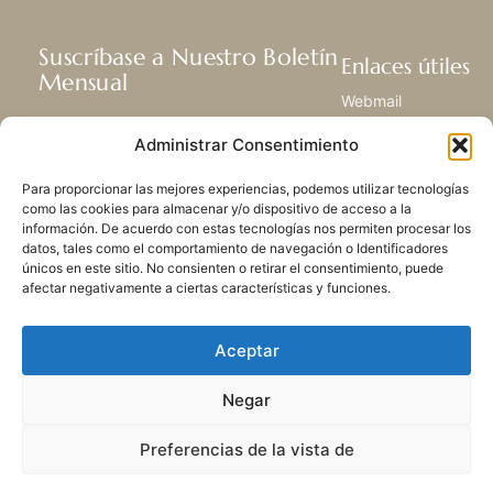
Suscríbase a Nuestro Boletín
Enlaces útiles
Mensual
Webmail
Recibir las últimas noticias acerca de
Biblioteca
Administrar Consentimiento
nuestra vida, la misión y ministerios de
Centro de Recursos
todo el mundo.
Envía Tu Historia
Para proporcionar las mejores experiencias, podemos utilizar tecnologías
Mapa del sitio
como las cookies para almacenar y/o dispositivo de acceso a la
información. De acuerdo con estas tecnologías nos permiten procesar los
SUSCRIBIRSE
datos, tales como el comportamiento de navegación o Identificadores
únicos en este sitio. No consienten o retirar el consentimiento, puede
afectar negativamente a ciertas características y funciones.
Aceptar
Negar
POLÍTICA DE PRIVACIDAD
LAS COOKIES
CONTACTO
MAPA DEL SITIO
Preferencias de la vista de
© 2026 Todos los derechos
reservados. Congregación