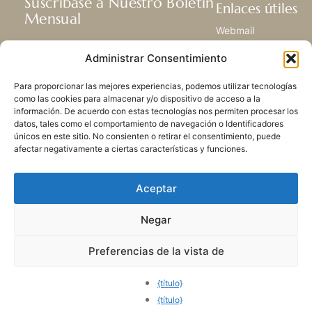
Suscríbase a Nuestro Boletín
Enlaces útiles
Mensual
Webmail
Recibir las últimas noticias acerca de
Biblioteca
Administrar Consentimiento
nuestra vida, la misión y ministerios de
Centro de Recursos
todo el mundo.
Envía Tu Historia
Para proporcionar las mejores experiencias, podemos utilizar tecnologías
Mapa del sitio
como las cookies para almacenar y/o dispositivo de acceso a la
información. De acuerdo con estas tecnologías nos permiten procesar los
SUSCRIBIRSE
datos, tales como el comportamiento de navegación o Identificadores
únicos en este sitio. No consienten o retirar el consentimiento, puede
afectar negativamente a ciertas características y funciones.
Aceptar
Negar
POLÍTICA DE PRIVACIDAD
LAS COOKIES
CONTACTO
MAPA DEL SITIO
Preferencias de la vista de
© 2026 Todos los derechos
reservados. Congregación
{título}
de Nuestra Señora de la
{título}
Caridad del Buen Pastor