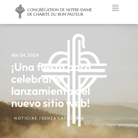
Abr 24, 2024
¡Una fiesta para
celebrar el
lanzamiento del
nuevo sitio web!
NOTICIAS /
SENZA CATEGORIA