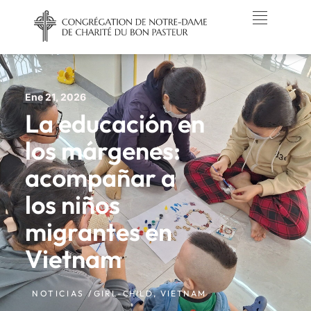
Ene 21, 2026
La educación en
los márgenes:
acompañar a
los niños
migrantes en
Vietnam
NOTICIAS /
GIRL-CHILD
,
VIETNAM