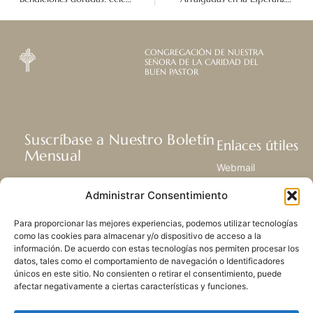
CONGREGACIÓN DE NUESTRA
SEÑORA DE LA CARIDAD DEL
BUEN PASTOR
Suscríbase a Nuestro Boletín
Enlaces útiles
Mensual
Webmail
Recibir las últimas noticias acerca de
Biblioteca
Administrar Consentimiento
nuestra vida, la misión y ministerios de
Centro de Recursos
todo el mundo.
Envía Tu Historia
Para proporcionar las mejores experiencias, podemos utilizar tecnologías
Mapa del sitio
como las cookies para almacenar y/o dispositivo de acceso a la
información. De acuerdo con estas tecnologías nos permiten procesar los
SUSCRIBIRSE
datos, tales como el comportamiento de navegación o Identificadores
únicos en este sitio. No consienten o retirar el consentimiento, puede
afectar negativamente a ciertas características y funciones.