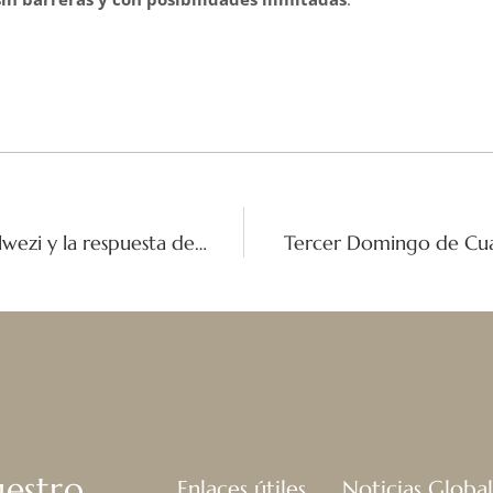
Conflicto en la RDC: la situación en Kolwezi y la respuesta del Buen Pastor
uestro
Enlaces útiles
Noticias Global