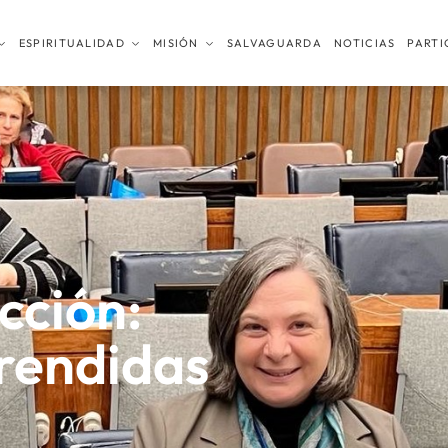
ESPIRITUALIDAD
MISIÓN
SALVAGUARDA
NOTICIAS
PARTI
cción:
rendidas