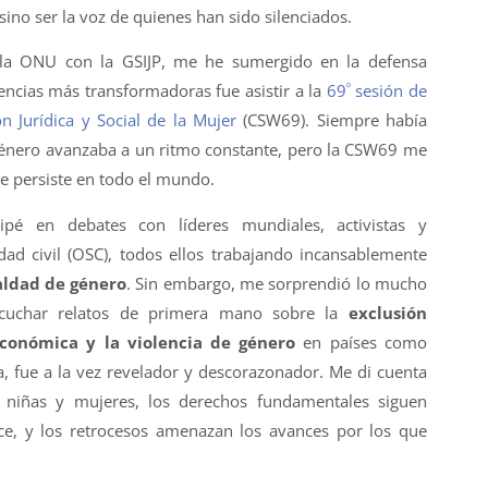
 sino ser la voz de quienes han sido silenciados.
 la ONU con la GSIJP, me he sumergido en la defensa
º
encias más transformadoras fue asistir a la
69
sesión de
n Jurídica y Social de la Mujer
(CSW69). Siempre había
género avanzaba a un ritmo constante, pero la CSW69 me
ue persiste en todo el mundo.
cipé en debates con líderes mundiales, activistas y
dad civil (OSC), todos ellos trabajando incansablemente
aldad de género
. Sin embargo, me sorprendió lo mucho
cuchar relatos de primera mano sobre la
exclusión
 económica y la violencia de género
en países como
 fue a la vez revelador y descorazonador. Me di cuenta
 niñas y mujeres, los derechos fundamentales siguen
ce, y los retrocesos amenazan los avances por los que