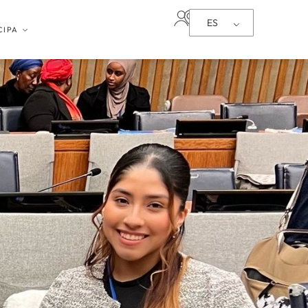
ES
CIPA