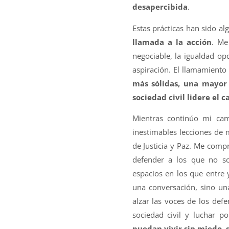
desapercibida
.
Estas prácticas han sido a
llamada a la acción
. Me
negociable, la igualdad op
aspiración. El llamamient
más sólidas, una mayor
sociedad civil lidere el 
Mientras continúo mi cam
inestimables lecciones de 
de Justicia y Paz. Me compr
defender a los que no so
espacios en los que entre 
una conversación, sino un
alzar las voces de los defe
sociedad civil y luchar 
puedan vivir sin miedo, s