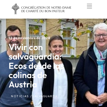
13 de noviembre de 2024
Vivir con
salvaguardia:
Ecos desde las
colinas de
Austria
NOTICIAS /
SALVAGUARDA