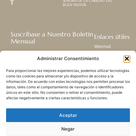
SEÑORA DE LA CARIDAD DEL
BUEN PASTOR
Suscríbase a Nuestro Boletín
Enlaces útiles
Mensual
Webmail
Recibir las últimas noticias acerca de
Biblioteca
Administrar Consentimiento
nuestra vida, la misión y ministerios de
Centro de Recursos
todo el mundo.
Envía Tu Historia
Para proporcionar las mejores experiencias, podemos utilizar tecnologías
Mapa del sitio
como las cookies para almacenar y/o dispositivo de acceso a la
información. De acuerdo con estas tecnologías nos permiten procesar los
SUSCRIBIRSE
datos, tales como el comportamiento de navegación o Identificadores
únicos en este sitio. No consienten o retirar el consentimiento, puede
afectar negativamente a ciertas características y funciones.
Aceptar
Negar
POLÍTICA DE PRIVACIDAD
LAS COOKIES
CONTACTO