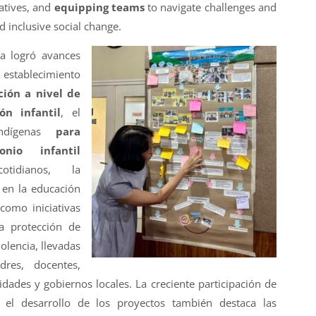
atives, and
equipping teams
to navigate challenges and
 inclusive social change.
a logró avances
l establecimiento
ión a nivel de
ón infantil
, el
indígenas
para
nio infantil
otidianos, la
 en la educación
 como iniciativas
la protección de
olencia, llevadas
res, docentes,
ades y gobiernos locales. La creciente participación de
n el desarrollo de los proyectos también destaca las