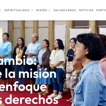
ESPIRITUALIDAD
MISIÓN
SALVAGUARDA
NOTICIAS
PARTI
cambio:
 la misión
 enfoque
s derechos