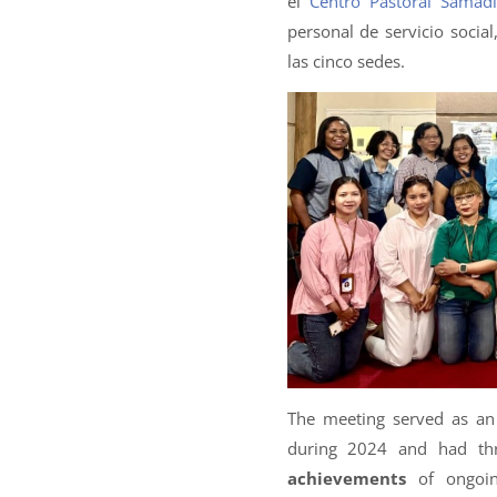
el
Centro Pastoral Samad
personal de servicio soci
las cinco sedes.
The meeting served as an 
during 2024 and had thr
achievements
of ongoin