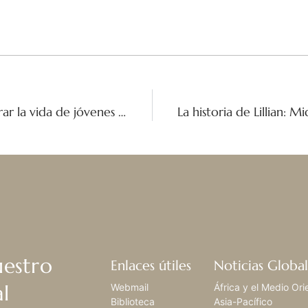
Entrevista con la Hna. Marie Akl: Mejorar la vida de jóvenes en situación de vulnerabilidad en Líbano
uestro
Enlaces útiles
Noticias Global
l
Webmail
África y el Medio Ori
Biblioteca
Asia-Pacífico