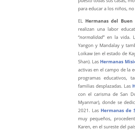
puesto todas sus casas, m
para educar a los niños, no 
EL
Hermanas del Buen 
realizan una labor educat
“
normalidad
” en la vida.
Yangon y Mandalay y tamb
Loikaw (en el estado de Kay
Shan). Las
Hermanas Misi
activas en el campo de la 
programas educativos, t
familias desplazadas. Las
H
con el carisma de San Do
Myanmar), donde se dedic
2021. Las
Hermanas de S
muy pequeños, procedente
Karen, en el sureste del país