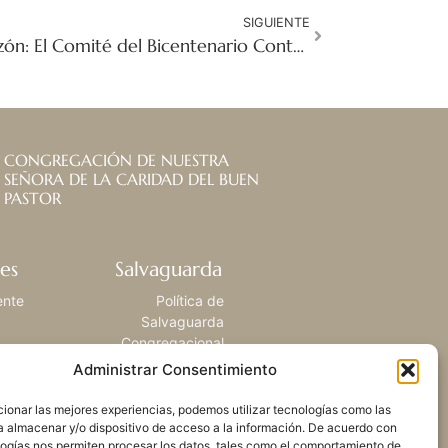
SIGUIENTE
Una expresión del corazón: El Comité del Bicentenario Contemplativo se reúne en Roma
CONGREGACIÓN DE NUESTRA
SEÑORA DE LA CARIDAD DEL BUEN
PASTOR
es
Salvaguarda
ente
Política de
Salvaguarda
Congregacional
Administrar Consentimiento
ionar las mejores experiencias, podemos utilizar tecnologías como las
a almacenar y/o dispositivo de acceso a la información. De acuerdo con
logías nos permiten procesar los datos, tales como el comportamiento de