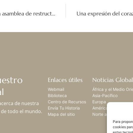
Escuchando con el corazón: La primara asamblea de restructuración en Myanmar
uestro
Enlaces útiles
Noticias Global
l
Webmail
África y el Medio Ori
Biblioteca
Asia-Pacífico
Centro de Recursos
Europa
 acerca de nuestra
Envía Tu Historia
América Latina,
os de todo el mundo.
Mapa del sitio
Norte américa
Para proporc
cookies par
estas tecno