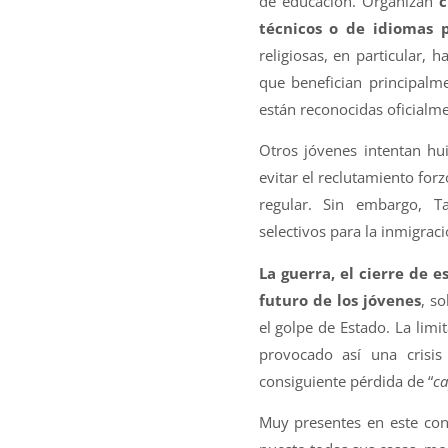
de educación. Organizan
c
técnicos o de idiomas 
religiosas, en particular,
que benefician principalm
están reconocidas oficialme
Otros jóvenes intentan hui
evitar el reclutamiento forz
regular. Sin embargo, Ta
selectivos para la inmigrac
La guerra, el cierre de 
futuro de los jóvenes
, s
el golpe de Estado. La limi
provocado así una crisi
consiguiente pérdida de “
ca
Muy presentes en este con