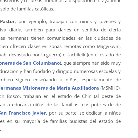
onasterios y recursos humanos a disposición en Myanmar
sólo de familias católicas.
Pastor
, por ejemplo, trabajan con niños y jóvenes y
iva diaria, también para darles un sentido de cierta
 Las hermanas tienen comunidades en las ciudades de
ién ofrecen clases en zonas remotas como Magyikwin,
ah, devastado por la guerra) o Tachileik (en el estado de
oneras de San Columbano
), que siempre han sido muy
educación y han fundado y dirigido numerosas escuelas y
ambién siguen enseñando a niños, especialmente de
ermanas Misioneras de María Auxiliadora
(MSMHC),
n Bosco, trabajan en el estado de Chin (al oeste de
an a educar a niñas de las familias más pobres desde
an Francisco Javier
, por su parte, se dedican a niños
s en su mayoría de familias budistas del estado de
.