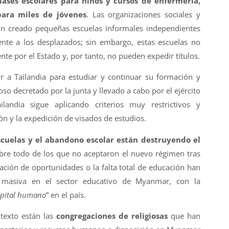
lases escolares para niños y cursos de enfermería,
para miles de jóvenes
. Las organizaciones sociales y
 han creado pequeñas escuelas informales independientes
ente a los desplazados; sin embargo, estas escuelas no
nte por el Estado y, por tanto, no pueden expedir títulos.
r a Tailandia para estudiar y continuar su formación y
oso decretado por la junta y llevado a cabo por el ejército
ilandia sigue aplicando criterios muy restrictivos y
ión y la expedición de visados de estudios.
escuelas y el abandono escolar están destruyendo el
obre todo de los que no aceptaron el nuevo régimen tras
tación de oportunidades o la falta total de educación han
s masiva en el sector educativo de Myanmar, con la
pital humano
” en el país.
texto están las
congregaciones de religiosas
que han