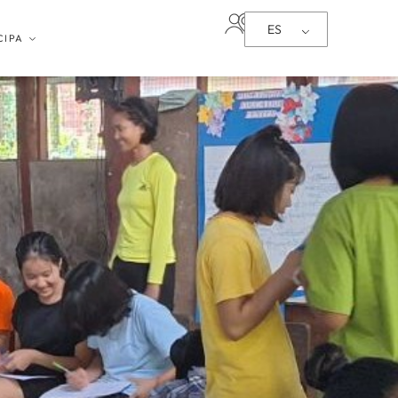
ES
CIPA