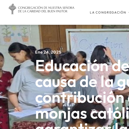
LA CONGREGACIÓN
Ene 24, 2025
Educación d
causa de la g
contribución 
monjas catól
garantizar l