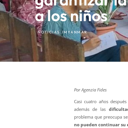
a los niños
NOTICIAS /
MYANMAR
Por Agenzia Fides
Casi cuatro años después d
además de las
dificul
problema que preocupa ser
no pueden continuar su 