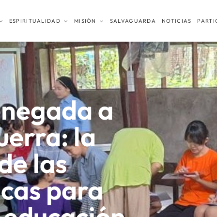
ESPIRITUALIDAD
MISIÓN
SALVAGUARDA
NOTICIAS
PARTI
enegada a
uerra: la
de las
icas para
a educación