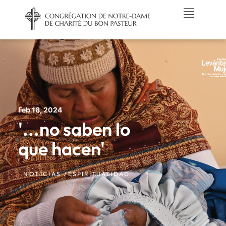
Feb 18, 2024
'...no saben lo
que hacen'
NOTICIAS /
ESPIRITUALIDAD