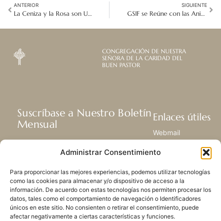
ANTERIOR
SIGUIENTE
La Ceniza y la Rosa son Una
GSIF se Reúne con las Animadoras de Unidades a Nivel Global
CONGREGACIÓN DE NUESTRA
SEÑORA DE LA CARIDAD DEL
BUEN PASTOR
Suscríbase a Nuestro Boletín
Enlaces útiles
Mensual
Webmail
Recibir las últimas noticias acerca de
Biblioteca
Administrar Consentimiento
nuestra vida, la misión y ministerios de
Centro de Recursos
todo el mundo.
Envía Tu Historia
Para proporcionar las mejores experiencias, podemos utilizar tecnologías
Mapa del sitio
como las cookies para almacenar y/o dispositivo de acceso a la
información. De acuerdo con estas tecnologías nos permiten procesar los
SUSCRIBIRSE
datos, tales como el comportamiento de navegación o Identificadores
únicos en este sitio. No consienten o retirar el consentimiento, puede
afectar negativamente a ciertas características y funciones.