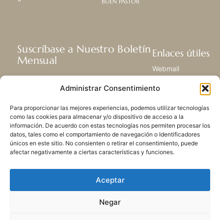
BUEN PASTOR
Suscríbase a Nuestro Boletín
Enlaces útiles
Mensual
Webmail
Recibir las últimas noticias acerca de
Biblioteca
Administrar Consentimiento
nuestra vida, la misión y ministerios de
Centro de Recursos
todo el mundo.
Envía Tu Historia
Para proporcionar las mejores experiencias, podemos utilizar tecnologías
Mapa del sitio
como las cookies para almacenar y/o dispositivo de acceso a la
información. De acuerdo con estas tecnologías nos permiten procesar los
SUSCRIBIRSE
datos, tales como el comportamiento de navegación o Identificadores
únicos en este sitio. No consienten o retirar el consentimiento, puede
afectar negativamente a ciertas características y funciones.
Aceptar
Negar
POLÍTICA DE PRIVACIDAD
LAS COOKIES
CONTACTO
MAPA DEL SITIO