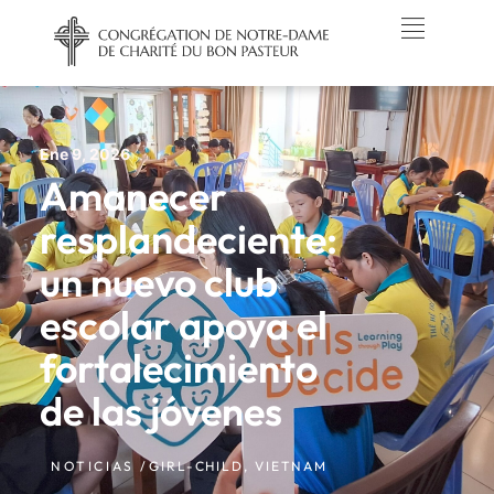
Ene 9, 2026
Amanecer
resplandeciente:
un nuevo club
escolar apoya el
fortalecimiento
de las jóvenes
NOTICIAS /
GIRL-CHILD
,
VIETNAM