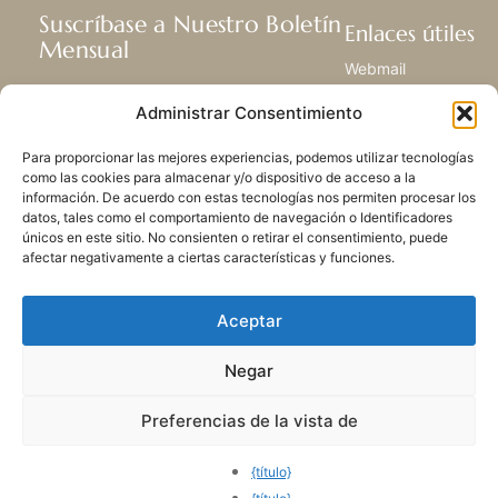
Suscríbase a Nuestro Boletín
Enlaces útiles
Mensual
Webmail
Recibir las últimas noticias acerca de
Biblioteca
Administrar Consentimiento
nuestra vida, la misión y ministerios de
Centro de Recursos
todo el mundo.
Envía Tu Historia
Para proporcionar las mejores experiencias, podemos utilizar tecnologías
Mapa del sitio
como las cookies para almacenar y/o dispositivo de acceso a la
información. De acuerdo con estas tecnologías nos permiten procesar los
SUSCRIBIRSE
datos, tales como el comportamiento de navegación o Identificadores
únicos en este sitio. No consienten o retirar el consentimiento, puede
afectar negativamente a ciertas características y funciones.
Aceptar
Negar
POLÍTICA DE PRIVACIDAD
LAS COOKIES
CONTACTO
MAPA DEL SITIO
Preferencias de la vista de
© 2026 Todos los derechos
reservados. Congregación
{título}
de Nuestra Señora de la