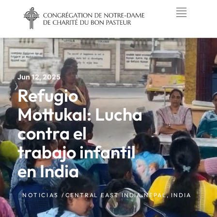
Jun 12, 2025
Refugio
Mottukal: Lucha
contra el
trabajo infantil
en India
NOTICIAS /
CENTRAL EAST INDIA NEPAL
,
INDIA