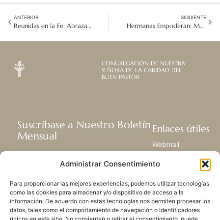
ANTERIOR
SIGUIENTE
Reunidas en la Fe: Abrazando el Llamado a Revitalizar la Misión
Hermanas Empoderan: Madres Adolescentes Kenianas Concientizan sobre la Violencia de Género
CONGREGACIÓN DE NUESTRA
SEÑORA DE LA CARIDAD DEL
BUEN PASTOR
Suscríbase a Nuestro Boletín
Enlaces útiles
Mensual
Webmail
Recibir las últimas noticias acerca de
Biblioteca
Administrar Consentimiento
nuestra vida, la misión y ministerios de
Centro de Recursos
todo el mundo.
Envía Tu Historia
Para proporcionar las mejores experiencias, podemos utilizar tecnologías
Mapa del sitio
como las cookies para almacenar y/o dispositivo de acceso a la
información. De acuerdo con estas tecnologías nos permiten procesar los
SUSCRIBIRSE
datos, tales como el comportamiento de navegación o Identificadores
únicos en este sitio. No consienten o retirar el consentimiento, puede