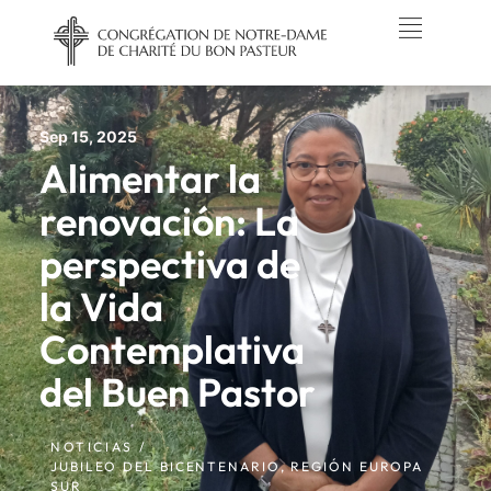
Sep 15, 2025
Alimentar la
renovación: La
perspectiva de
la Vida
Contemplativa
del Buen Pastor
NOTICIAS /
JUBILEO DEL BICENTENARIO
,
REGIÓN EUROPA
SUR