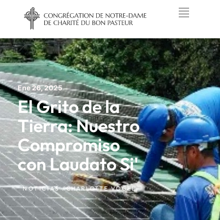
Ene 26, 2025
El Grito de la
Tierra: Nuestro
Compromiso
con Laudato Si'
NOTICIAS /
CHARLOTTE VOGEL,