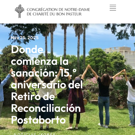
Nov 25, 2025
Donde
comienza la
sanación: 15.º
aniversario del
Retiro de
Reconciliación
Postaborto
NOTICIAS /
KOREA