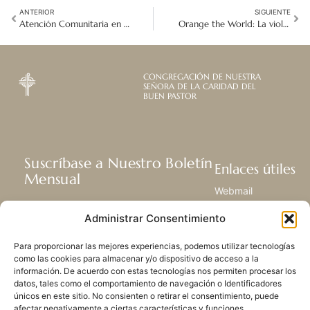
ANTERIOR
SIGUIENTE
Atención Comunitaria en Acción: Iniciativas de Salud Recientes en el Hospital St. Martha
Orange the World: La violencia digital es violencia real
CONGREGACIÓN DE NUESTRA
SEÑORA DE LA CARIDAD DEL
BUEN PASTOR
Suscríbase a Nuestro Boletín
Enlaces útiles
Mensual
Webmail
Recibir las últimas noticias acerca de
Biblioteca
Administrar Consentimiento
nuestra vida, la misión y ministerios de
Centro de Recursos
todo el mundo.
Envía Tu Historia
Para proporcionar las mejores experiencias, podemos utilizar tecnologías
Mapa del sitio
como las cookies para almacenar y/o dispositivo de acceso a la
información. De acuerdo con estas tecnologías nos permiten procesar los
SUSCRIBIRSE
datos, tales como el comportamiento de navegación o Identificadores
únicos en este sitio. No consienten o retirar el consentimiento, puede
afectar negativamente a ciertas características y funciones.