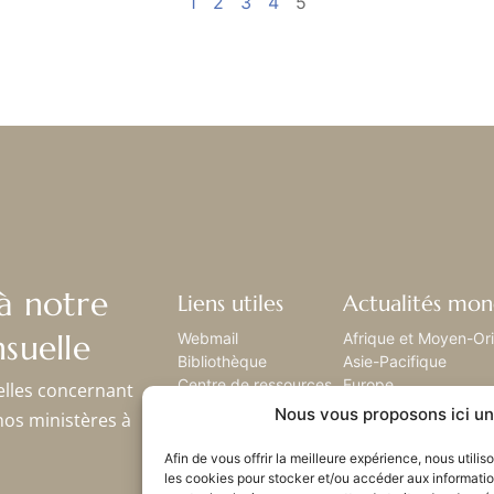
1
2
3
4
5
à notre
Liens utiles
Actualités mon
suelle
Webmail
Afrique et Moyen-Or
Bibliothèque
Asie-Pacifique
Centre de ressources
Europe
elles concernant
Envoyez-nous votre
Amérique latine
Nous vous proposons ici un 
nos ministères à
histoire
Amérique du nord
Plan du site
Afin de vous offrir la meilleure expérience, nous utili
les cookies pour stocker et/ou accéder aux informatio