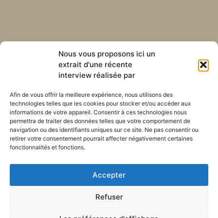
Abonnez-vous à notre
Liens utiles
Nous vous proposons ici un
newsletter mensuelle
extrait d'une récente
Webmail
Recevez les dernières nouvelles
Bibliothèque
interview réalisée par
concernant notre vie, notre mission et
Centre de ressource
nos ministères à travers le monde.
Envoyez-nous votre h
Afin de vous offrir la meilleure expérience, nous utilisons des
technologies telles que les cookies pour stocker et/ou accéder aux
Plan du site
informations de votre appareil. Consentir à ces technologies nous
permettra de traiter des données telles que votre comportement de
S'ABONNER
navigation ou des identifiants uniques sur ce site. Ne pas consentir ou
retirer votre consentement pourrait affecter négativement certaines
fonctionnalités et fonctions.
Accepter
Refuser
POLITIQUE DE CONFIDENTIALITÉ
LES COOKIES
CONTACTEZ-NOUS
PLAN DU SITE