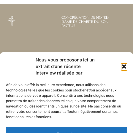
CONGRÉGATION DE NOTRE-
DAME DE CHARITÉ DU BON
PASTEUR
Abonnez-vous à notre
Liens utiles
Nous vous proposons ici un
newsletter mensuelle
extrait d'une récente
Webmail
Recevez les dernières nouvelles
Bibliothèque
interview réalisée par
concernant notre vie, notre mission et
Centre de ressource
nos ministères à travers le monde.
Envoyez-nous votre h
Afin de vous offrir la meilleure expérience, nous utilisons des
technologies telles que les cookies pour stocker et/ou accéder aux
Plan du site
informations de votre appareil. Consentir à ces technologies nous
permettra de traiter des données telles que votre comportement de
S'ABONNER
navigation ou des identifiants uniques sur ce site. Ne pas consentir ou
retirer votre consentement pourrait affecter négativement certaines
fonctionnalités et fonctions.