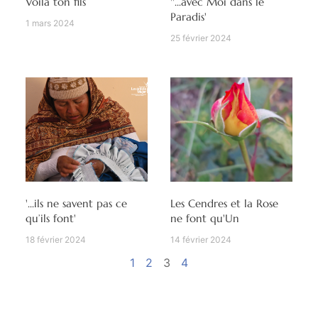
Voilà ton fils
''...avec Moi dans le
Paradis'
1 mars 2024
25 février 2024
'...ils ne savent pas ce
Les Cendres et la Rose
qu’ils font'
ne font qu'Un
18 février 2024
14 février 2024
1
2
3
4