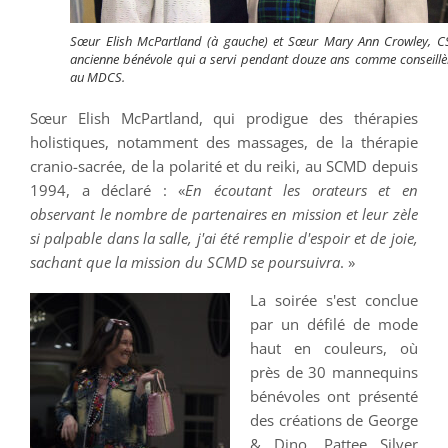
Sœur Elish McPartland (à gauche) et Sœur Mary Ann Crowley, CS
ancienne bénévole qui a servi pendant douze ans comme conseillè
au MDCS.
Sœur Elish McPartland, qui prodigue des thérapies
holistiques, notamment des massages, de la thérapie
cranio-sacrée, de la polarité et du reiki, au SCMD depuis
1994, a déclaré : «
En écoutant les orateurs et en
observant le nombre de partenaires en mission et leur zèle
si palpable dans la salle, j'ai été remplie d'espoir et de joie,
sachant que la mission du SCMD se poursuivra
. »
La soirée s'est conclue
par un défilé de mode
haut en couleurs, où
près de 30 mannequins
bénévoles ont présenté
des créations de George
& Dino, Pattee Silver