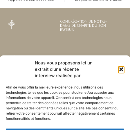
CONGRÉGATION DE NOTRE-
DAME DE CHARITÉ DU BON
PASTEUR
Abonnez-vous à notre
Liens utiles
Nous vous proposons ici un
newsletter mensuelle
extrait d'une récente
Webmail
Recevez les dernières nouvelles
interview réalisée par
Bibliothèque
concernant notre vie, notre mission et
Centre de ressource
nos ministères à travers le monde.
Afin de vous offrir la meilleure expérience, nous utilisons des
Envoyez-nous votre h
technologies telles que les cookies pour stocker et/ou accéder aux
Plan du site
informations de votre appareil. Consentir à ces technologies nous
permettra de traiter des données telles que votre comportement de
S'ABONNER
navigation ou des identifiants uniques sur ce site. Ne pas consentir ou
retirer votre consentement pourrait affecter négativement certaines
fonctionnalités et fonctions.