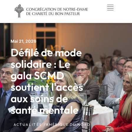
Mai 21, 2026
Défilé de mode
solidaire : Le
gala SCMD
soutient l'accès
aux soins de
santé mentale
ACTUALITÉS /
AMÉRIQUE DU NORD