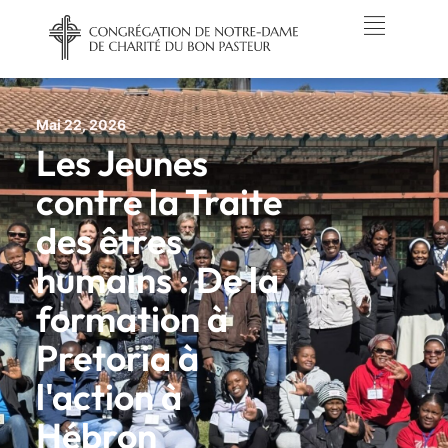
Mai 22, 2026
Les Jeunes
contre la Traite
des êtres
humains : De la
formation à
Pretoria à
l'action à
Hébron