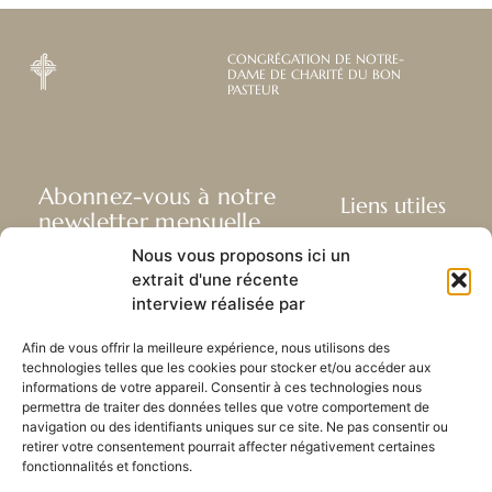
CONGRÉGATION DE NOTRE-
DAME DE CHARITÉ DU BON
PASTEUR
Abonnez-vous à notre
Liens utiles
newsletter mensuelle
Webmail
Nous vous proposons ici un
Recevez les dernières nouvelles
Bibliothèque
extrait d'une récente
concernant notre vie, notre mission et
Centre de ressource
interview réalisée par
nos ministères à travers le monde.
Envoyez-nous votre h
Plan du site
Afin de vous offrir la meilleure expérience, nous utilisons des
technologies telles que les cookies pour stocker et/ou accéder aux
S'ABONNER
informations de votre appareil. Consentir à ces technologies nous
permettra de traiter des données telles que votre comportement de
navigation ou des identifiants uniques sur ce site. Ne pas consentir ou
retirer votre consentement pourrait affecter négativement certaines
fonctionnalités et fonctions.