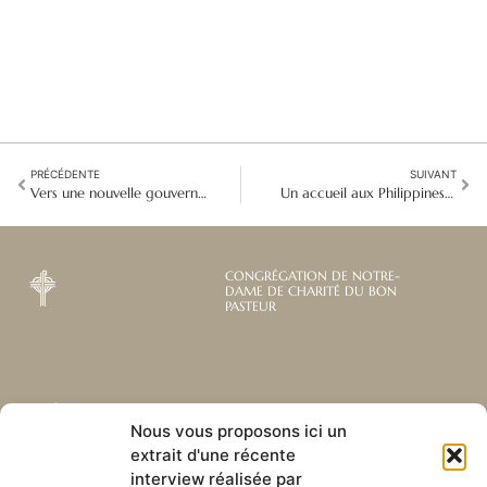
PRÉCÉDENTE
SUIVANT
Vers une nouvelle gouvernance Philippines et Japon
Un accueil aux Philippines qui a rendu toutes choses nouvelles
CONGRÉGATION DE NOTRE-
DAME DE CHARITÉ DU BON
PASTEUR
Abonnez-vous à notre
Liens utiles
Nous vous proposons ici un
newsletter mensuelle
extrait d'une récente
Webmail
Recevez les dernières nouvelles
interview réalisée par
Bibliothèque