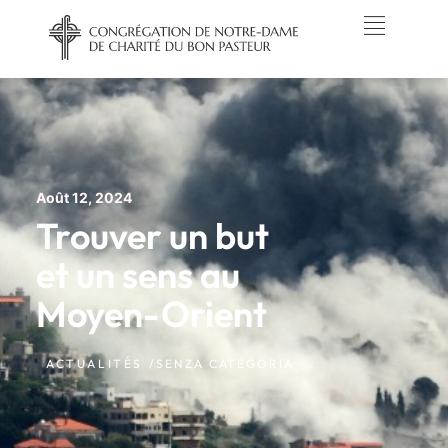
Août 12, 2024
Trouver un but
et un sens au
Moyen-Orient
ACTUALITÉS /
SENZA CATEGORIA