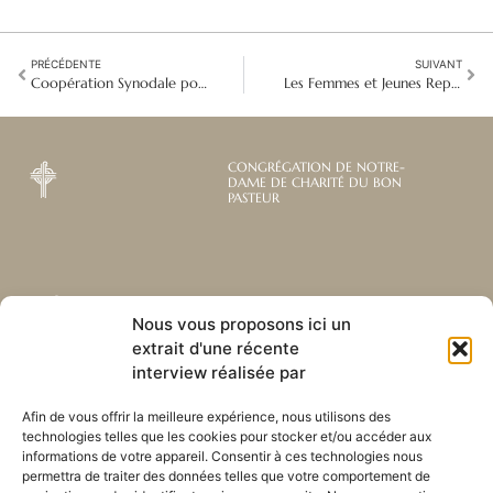
PRÉCÉDENTE
SUIVANT
Coopération Synodale pour le Développement Mondial en Amérique Latine
Les Femmes et Jeunes Représentantes de NDCBP à l'ONU
CONGRÉGATION DE NOTRE-
DAME DE CHARITÉ DU BON
PASTEUR
Abonnez-vous à notre
Liens utiles
Nous vous proposons ici un
newsletter mensuelle
extrait d'une récente
Webmail
Recevez les dernières nouvelles
interview réalisée par
Bibliothèque
concernant notre vie, notre mission et
Centre de ressource
nos ministères à travers le monde.
Afin de vous offrir la meilleure expérience, nous utilisons des
Envoyez-nous votre h
technologies telles que les cookies pour stocker et/ou accéder aux
Plan du site
informations de votre appareil. Consentir à ces technologies nous
permettra de traiter des données telles que votre comportement de
S'ABONNER