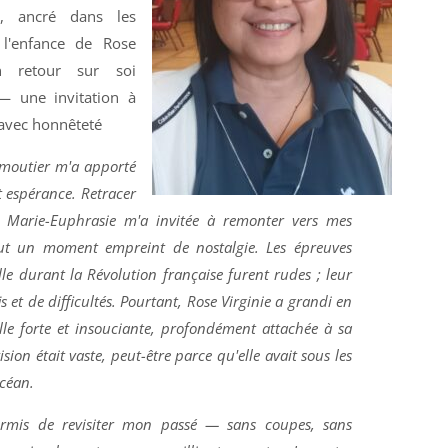
e, ancré dans les
 l'enfance de Rose
un retour sur soi
— une invitation à
 avec honnêteté
rmoutier m'a apporté
 espérance. Retracer
e Marie-Euphrasie m'a invitée à remonter vers mes
fut un moment empreint de nostalgie. Les épreuves
lle durant la Révolution française furent rudes ; leur
is et de difficultés. Pourtant, Rose Virginie a grandi en
lle forte et insouciante, profondément attachée à sa
vision était vaste, peut-être parce qu'elle avait sous les
océan.
ermis de revisiter mon passé — sans coupes, sans