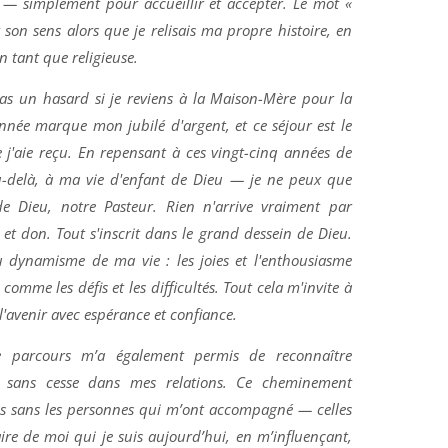
e — simplement pour accueillir et accepter. Le mot «
t son sens alors que je relisais ma propre histoire, en
n tant que religieuse.
pas un hasard si je reviens à la Maison-Mère pour la
nnée marque mon jubilé d'argent, et ce séjour est le
j'aie reçu. En repensant à ces vingt-cinq années de
au-delà, à ma vie d'enfant de Dieu — je ne peux que
e Dieu, notre Pasteur. Rien n'arrive vraiment par
 et don. Tout s'inscrit dans le grand dessein de Dieu.
du dynamisme de ma vie : les joies et l'enthousiasme
 comme les défis et les difficultés. Tout cela m'invite à
l'avenir avec espérance et confiance.
e parcours m’a également permis de reconnaître
ir sans cesse dans mes relations. Ce cheminement
ns sans les personnes qui m’ont accompagné — celles
ire de moi qui je suis aujourd’hui, en m’influençant,