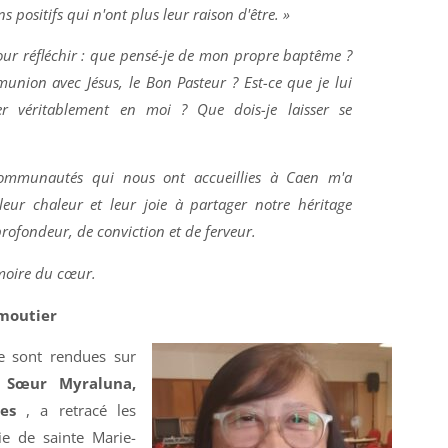
ns positifs qui n'ont plus leur raison d'être. »
our réfléchir : que pensé-je de mon propre baptême ?
union avec Jésus, le Bon Pasteur ? Est-ce que je lui
r véritablement en moi ? Que dois-je laisser se
ommunautés qui nous ont accueillies à Caen m'a
leur chaleur et leur joie à partager notre héritage
profondeur, de conviction et de ferveur.
émoire du cœur.
rmoutier
e sont rendues sur
ù
Sœur Myraluna,
nes
, a retracé les
e de sainte Marie-