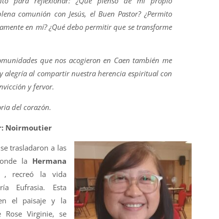
 para reflexionar: ¿Qué pienso de mi propio
plena comunión con Jesús, el Buen Pastor? ¿Permito
amente en mí? ¿Qué debo permitir que se transforme
 comunidades que nos acogieron en Caen también me
 y alegría al compartir nuestra herencia espiritual con
vicción y fervor.
ria del corazón.
or: Noirmoutier
e trasladaron a las
donde la
Hermana
, recreó la vida
a Eufrasia. Esta
en el paisaje y la
e Rose Virginie, se