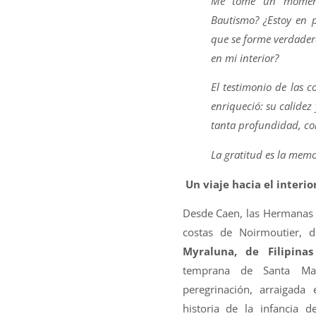
Me tomé un momento
Bautismo? ¿Estoy en 
que se forme verdader
en mi interior?
El testimonio de las
enriqueció: su calidez
tanta profundidad, con
La gratitud es la memo
Un viaje hacia el interi
Desde Caen, las Hermanas s
costas de Noirmoutier, 
Myraluna, de Filipinas
temprana de Santa Marí
peregrinación, arraigada 
historia de la infancia d