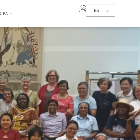
ES
CIPA