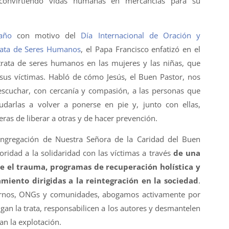
 convirtiendo vidas humanas en mercancías para su
año
con motivo del
Día Internacional de Oración y
Trata de Seres Humanos
, el Papa Francisco enfatizó en el
trata de seres humanos en las mujeres y las niñas, que
sus víctimas. Habló de cómo Jesús, el Buen Pastor, nos
escuchar, con cercanía y compasión, a las personas que
yudarlas a volver a ponerse en pie y, junto con ellas,
eras de liberar a otras y de hacer prevención.
ongregación de Nuestra Señora de la Caridad del Buen
ioridad a la solidaridad con las víctimas a través
de una
e el trauma, programas de recuperación holística y
miento dirigidas a la reintegración en la sociedad
.
ernos, ONGs y comunidades, abogamos activamente por
ngan la trata, responsabilicen a los autores y desmantelen
an la explotación.