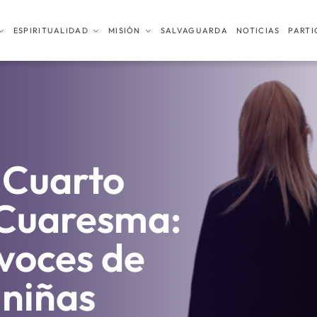
ESPIRITUALIDAD
MISIÓN
SALVAGUARDA
NOTICIAS
PARTI
l Cuarto
Cuaresma:
 voces de
 niñas