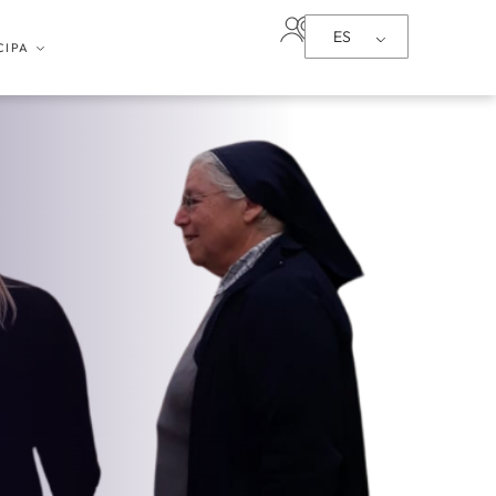
ES
CIPA