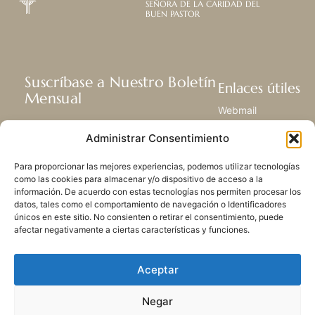
SEÑORA DE LA CARIDAD DEL
BUEN PASTOR
Suscríbase a Nuestro Boletín
Enlaces útiles
Mensual
Webmail
Recibir las últimas noticias acerca de
Biblioteca
Administrar Consentimiento
nuestra vida, la misión y ministerios de
Centro de Recursos
todo el mundo.
Envía Tu Historia
Para proporcionar las mejores experiencias, podemos utilizar tecnologías
Mapa del sitio
como las cookies para almacenar y/o dispositivo de acceso a la
información. De acuerdo con estas tecnologías nos permiten procesar los
SUSCRIBIRSE
datos, tales como el comportamiento de navegación o Identificadores
únicos en este sitio. No consienten o retirar el consentimiento, puede
afectar negativamente a ciertas características y funciones.
Aceptar
Negar
POLÍTICA DE PRIVACIDAD
LAS COOKIES
CONTACTO