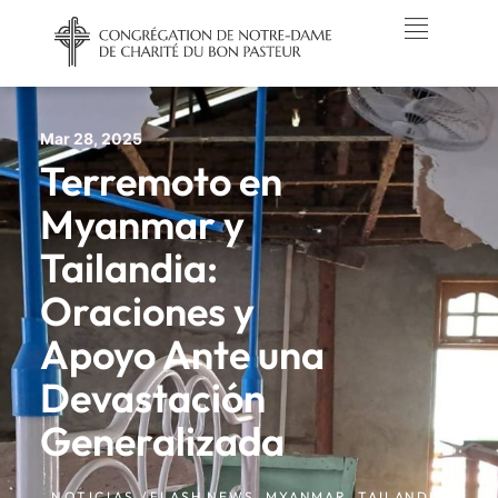
Mar 28, 2025
Terremoto en
Myanmar y
Tailandia:
Oraciones y
Apoyo Ante una
Devastación
Generalizada
NOTICIAS /
FLASH NEWS
,
MYANMAR
,
TAILANDIA