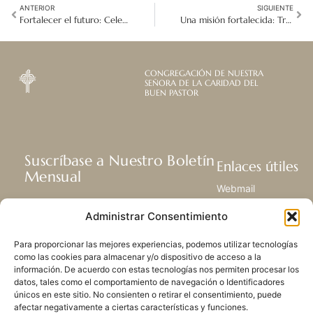
ANTERIOR
SIGUIENTE
Fortalecer el futuro: Celebración del nuevo centro de formación profesional de OVN en Nepal
Una misión fortalecida: Tres Hermanas se comprometen de por vida en Vietnam
CONGREGACIÓN DE NUESTRA
SEÑORA DE LA CARIDAD DEL
BUEN PASTOR
Suscríbase a Nuestro Boletín
Enlaces útiles
Mensual
Webmail
Recibir las últimas noticias acerca de
Biblioteca
Administrar Consentimiento
nuestra vida, la misión y ministerios de
Centro de Recursos
todo el mundo.
Envía Tu Historia
Para proporcionar las mejores experiencias, podemos utilizar tecnologías
Mapa del sitio
como las cookies para almacenar y/o dispositivo de acceso a la
información. De acuerdo con estas tecnologías nos permiten procesar los
SUSCRIBIRSE
datos, tales como el comportamiento de navegación o Identificadores
únicos en este sitio. No consienten o retirar el consentimiento, puede
afectar negativamente a ciertas características y funciones.