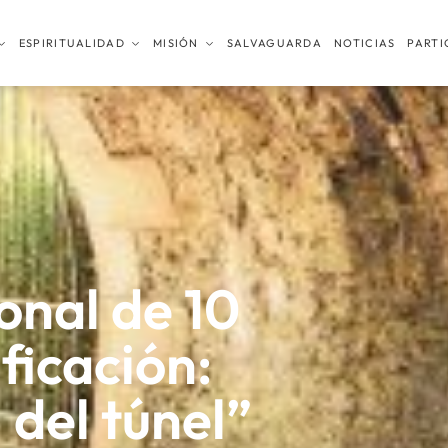
ESPIRITUALIDAD
MISIÓN
SALVAGUARDA
NOTICIAS
PARTI
onal de 10
ficación:
l del túnel”