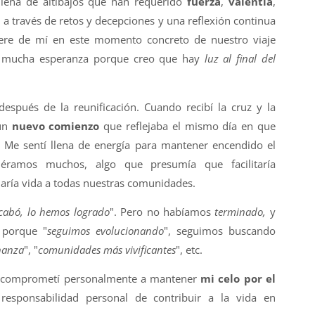
llena de altibajos que han requerido
fuerza
,
valentía
,
n
a través de retos y decepciones y una reflexión continua
iere de mí en este momento concreto de nuestro viaje
o mucha esperanza porque creo que hay
luz al final del
espués de la reunificación. Cuando recibí la cruz y la
 un
nuevo comienzo
que reflejaba el mismo día en que
. Me sentí llena de energía para mantener encendido el
éramos muchos, algo que presumía que facilitaría
aría vida a todas nuestras comunidades.
cabó, lo hemos logrado
". Pero no habíamos
terminado,
y
porque "
seguimos evolucionando
", seguimos buscando
nanza
", "
comunidades más vivificantes
", etc.
e comprometí personalmente a mantener
mi celo por el
esponsabilidad personal de contribuir a la vida en