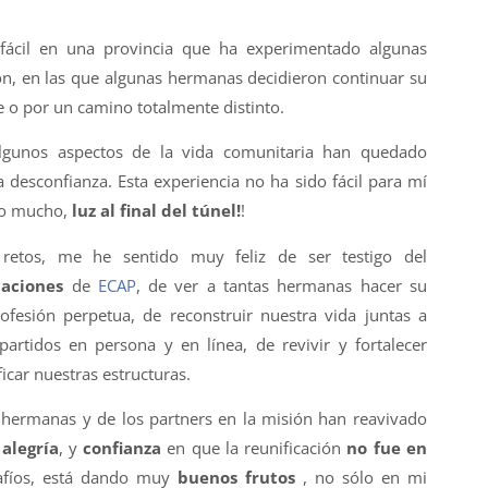
fácil en una provincia que ha experimentado algunas
ión, en las que algunas hermanas decidieron continuar su
e o por un camino totalmente distinto.
lgunos aspectos de la vida comunitaria han quedado
 desconfianza. Esta experiencia no ha sido fácil para mí
do mucho,
luz al final del túnel!
!
retos, me he sentido muy feliz de ser testigo del
caciones
de
ECAP
, de ver a tantas hermanas hacer su
ofesión perpetua, de reconstruir nuestra vida juntas a
artidos en persona y en línea, de revivir y fortalecer
ficar nuestras estructuras.
 hermanas y de los partners en la misión han reavivado
,
alegría
, y
confianza
en que la reunificación
no fue en
safíos, está dando muy
buenos frutos
, no sólo en mi