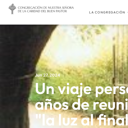
LA CONGREGACIÓN
Jun 27, 2024
Un viaje pers
años de reuni
"la luz al fina