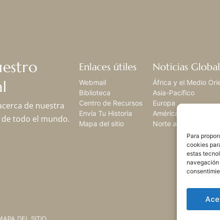
uestro
Enlaces útiles
Noticias Global
l
Webmail
África y el Medio Ori
Biblioteca
Asia-Pacífico
Centro de Recursos
Europa
 acerca de nuestra
Envía Tu Historia
América Latina,
os de todo el mundo.
Mapa del sitio
Norte américa
Para proporc
cookies par
estas tecno
navegación o
consentimie
Ace
MAPA DEL SITIO