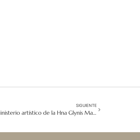
SIGUIENTE
Imágenes pastoras: El ministerio artístico de la Hna Glynis Mary McManamon