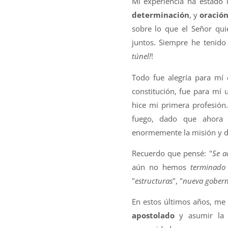
Mi experiencia ha estado 
determinación
, y
oració
sobre lo que el Señor qu
juntos. Siempre he tenid
túnel!
!
Todo fue alegría para mí d
constitución, fue para mí
hice mi primera profesión
fuego, dado que ahora 
enormemente la misión y d
Recuerdo que pensé: "
Se a
aún no hemos
terminado
"
estructuras
", "
nueva gober
En estos últimos años, m
apostolado
y asumir la r