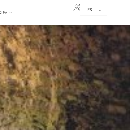
ES
CIPA