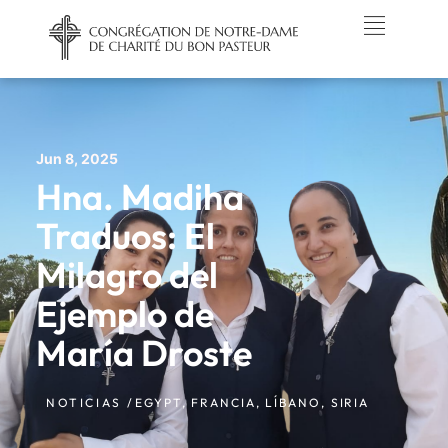
Jun 8, 2025
Hna. Madiha
Traduos: El
Milagro del
Ejemplo de
María Droste
NOTICIAS /
EGYPT
,
FRANCIA
,
LÍBANO
,
SIRIA