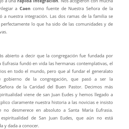
jo a una
rápida integración
. Nos acogieron con mucha
vilegiar a
Caen
como fuente de Nuestra Señora de la
 a nuestra integración. Las dos ramas de la familia se
 perfectamente lo que ha sido de las comunidades y de
vas.
s abierto a decir que la congregación fue fundada por
 Eufrasia fundó en vida las hermanas contemplativas, el
ios en todo el mundo, pero que al fundar el generalato
de gobierno de la congregación, que pasó a ser la
 Señora de la Caridad del Buen Pastor. Decimos más
piritualidad viene de san Juan Eudes y hemos llegado a
ico claramente nuestra historia a las novicias e insisto
e no desmerece en absoluto a Santa María Eufrasia.
 espiritualidad de San Juan Eudes, que aún no está
da y dada a conocer.