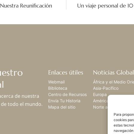
 Nuestra Reunificación
uestro
Enlaces útiles
Noticias Global
l
Webmail
África y el Medio Ori
Biblioteca
Asia-Pacífico
Centro de Recursos
Europa
 acerca de nuestra
Envía Tu Historia
América Latina,
os de todo el mundo.
Mapa del sitio
Norte américa
Para proporc
cookies par
estas tecno
navegación o