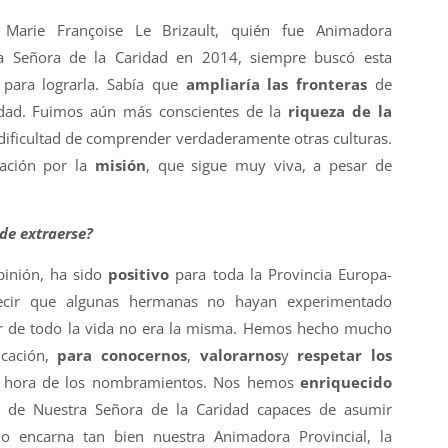
Marie Françoise Le Brizault, quién fue Animadora
a Señora de la Caridad en 2014, siempre buscó esta
 para lograrla. Sabía que
ampliaría las fronteras
de
idad. Fuimos aún más conscientes de la
riqueza de la
 dificultad de comprender verdaderamente otras culturas.
ación por la
misión
, que sigue muy viva, a pesar de
ede extraerse?
pinión, ha sido
positivo
para toda la Provincia Europa-
ecir que algunas hermanas no hayan experimentado
ar de todo la vida no era la misma. Hemos hecho mucho
icación,
para conocernos
,
valorarnos
y
respetar los
 hora de los nombramientos. Nos hemos
enriquecido
de Nuestra Señora de la Caridad capaces de asumir
lo encarna tan bien nuestra Animadora Provincial, la