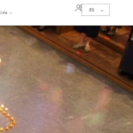
ES
CIPA