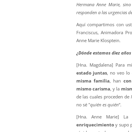
Hermana Anne Marie, sino
responden a las urgencias de
Aquí compartimos con ust
Franciscus, Animadora Pro
Anne Marie Klosptein.
¿Dónde estamos diez años
[Hna. Magdalena] Para mí
estado juntas
, no veo lo
misma familia
, han
con
mismo carisma
, y la
mism
de las cuales proceden de
no sé "
quién es quién
“.
[Hna. Anne Marie] La
enriquecimiento
y supo p