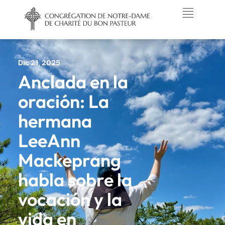
Dic 21, 2025
Anclada en la
oración: La
hermana
LeeAnn
Mackeprang
habla sobre la
vocación y la
vida en