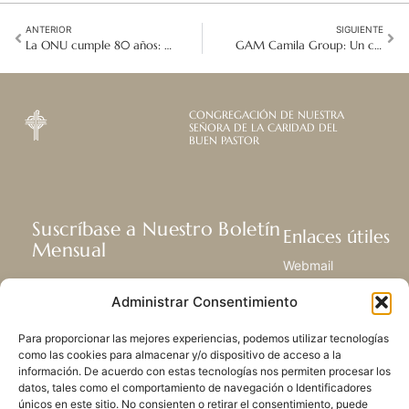
ANTERIOR
SIGUIENTE
La ONU cumple 80 años: los 30 años de compromiso de Good Shepherd con la justicia global
GAM Camila Group: Un camino de sanación, espiritualidad y esperanza en Venezuela
CONGREGACIÓN DE NUESTRA
SEÑORA DE LA CARIDAD DEL
BUEN PASTOR
Suscríbase a Nuestro Boletín
Enlaces útiles
Mensual
Webmail
Recibir las últimas noticias acerca de
Biblioteca
Administrar Consentimiento
nuestra vida, la misión y ministerios de
Centro de Recursos
todo el mundo.
Envía Tu Historia
Para proporcionar las mejores experiencias, podemos utilizar tecnologías
Mapa del sitio
como las cookies para almacenar y/o dispositivo de acceso a la
información. De acuerdo con estas tecnologías nos permiten procesar los
SUSCRIBIRSE
datos, tales como el comportamiento de navegación o Identificadores
únicos en este sitio. No consienten o retirar el consentimiento, puede