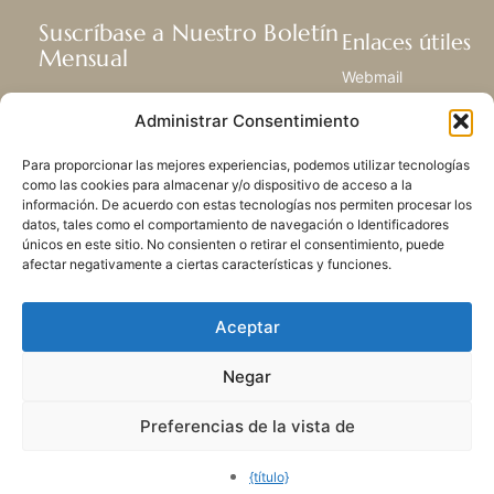
Suscríbase a Nuestro Boletín
Enlaces útiles
Mensual
Webmail
Recibir las últimas noticias acerca de
Biblioteca
Administrar Consentimiento
nuestra vida, la misión y ministerios de
Centro de Recursos
todo el mundo.
Envía Tu Historia
Para proporcionar las mejores experiencias, podemos utilizar tecnologías
Mapa del sitio
como las cookies para almacenar y/o dispositivo de acceso a la
información. De acuerdo con estas tecnologías nos permiten procesar los
SUSCRIBIRSE
datos, tales como el comportamiento de navegación o Identificadores
únicos en este sitio. No consienten o retirar el consentimiento, puede
afectar negativamente a ciertas características y funciones.
Aceptar
Negar
POLÍTICA DE PRIVACIDAD
LAS COOKIES
CONTACTO
MAPA DEL SITIO
Preferencias de la vista de
© 2026 Todos los derechos
reservados. Congregación
{título}
de Nuestra Señora de la