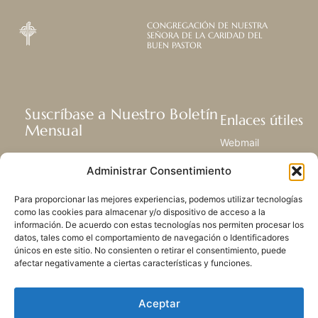
CONGREGACIÓN DE NUESTRA
SEÑORA DE LA CARIDAD DEL
BUEN PASTOR
Suscríbase a Nuestro Boletín
Enlaces útiles
Mensual
Webmail
Recibir las últimas noticias acerca de
Biblioteca
Administrar Consentimiento
nuestra vida, la misión y ministerios de
Centro de Recursos
todo el mundo.
Envía Tu Historia
Para proporcionar las mejores experiencias, podemos utilizar tecnologías
Mapa del sitio
como las cookies para almacenar y/o dispositivo de acceso a la
información. De acuerdo con estas tecnologías nos permiten procesar los
SUSCRIBIRSE
datos, tales como el comportamiento de navegación o Identificadores
únicos en este sitio. No consienten o retirar el consentimiento, puede
afectar negativamente a ciertas características y funciones.
Aceptar