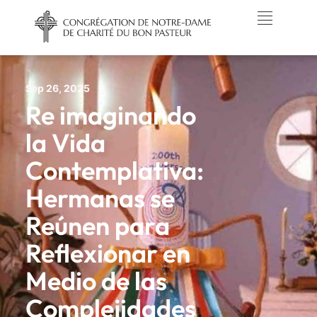
Sep 26, 2025
Re imaginando
la Vida
Contemplativa:
Hermanas se
Reúnen para
Reflexionar en
Medio de las
Complejidades