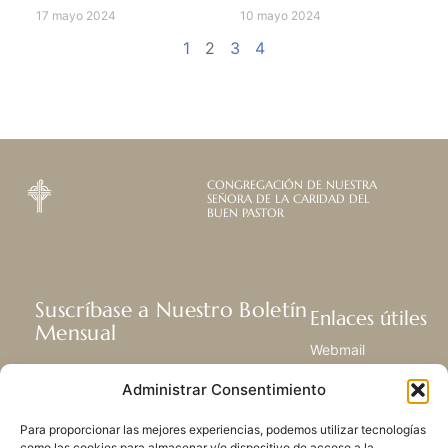
17 mayo 2024
10 mayo 2024
1
2
3
4
CONGREGACIÓN DE NUESTRA
SEÑORA DE LA CARIDAD DEL
BUEN PASTOR
Suscríbase a Nuestro Boletín
Enlaces útiles
Mensual
Webmail
Recibir las últimas noticias acerca de
Biblioteca
Administrar Consentimiento
nuestra vida, la misión y ministerios de
Centro de Recursos
todo el mundo.
Envía Tu Historia
Para proporcionar las mejores experiencias, podemos utilizar tecnologías
Mapa del sitio
como las cookies para almacenar y/o dispositivo de acceso a la