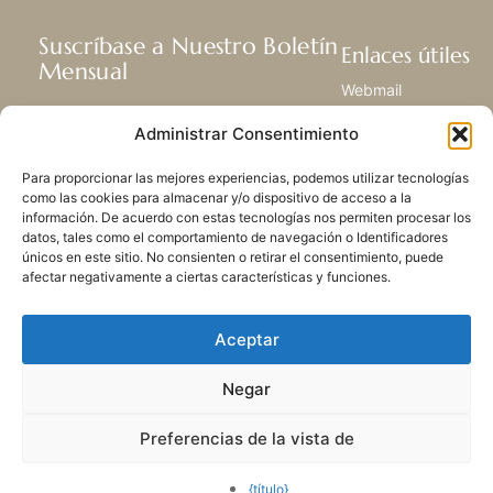
Suscríbase a Nuestro Boletín
Enlaces útiles
Mensual
Webmail
Recibir las últimas noticias acerca de
Biblioteca
Administrar Consentimiento
nuestra vida, la misión y ministerios de
Centro de Recursos
todo el mundo.
Envía Tu Historia
Para proporcionar las mejores experiencias, podemos utilizar tecnologías
Mapa del sitio
como las cookies para almacenar y/o dispositivo de acceso a la
información. De acuerdo con estas tecnologías nos permiten procesar los
SUSCRIBIRSE
datos, tales como el comportamiento de navegación o Identificadores
únicos en este sitio. No consienten o retirar el consentimiento, puede
afectar negativamente a ciertas características y funciones.
Aceptar
Negar
POLÍTICA DE PRIVACIDAD
LAS COOKIES
CONTACTO
MAPA DEL SITIO
Preferencias de la vista de
© 2026 Todos los derechos
reservados. Congregación
{título}