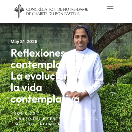
May 31, 2025
Reflexiones
contemplativas:
La evolución de
la vida
contemplativa
NOTICIAS /
JUBILEO DEL BICENTENARIO
,
FRANCIA
,
PAKISTAN
,
SRI LANKA