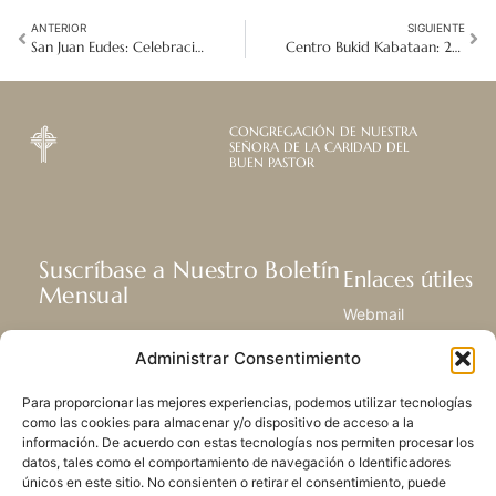
ANTERIOR
SIGUIENTE
San Juan Eudes: Celebración del Centenario de Misión, Carisma y Esperanza
Centro Bukid Kabataan: 25 años de refugio contra la violencia y la vida en la calle en Filipinas
CONGREGACIÓN DE NUESTRA
SEÑORA DE LA CARIDAD DEL
BUEN PASTOR
Suscríbase a Nuestro Boletín
Enlaces útiles
Mensual
Webmail
Recibir las últimas noticias acerca de
Biblioteca
Administrar Consentimiento
nuestra vida, la misión y ministerios de
Centro de Recursos
todo el mundo.
Envía Tu Historia
Para proporcionar las mejores experiencias, podemos utilizar tecnologías
Mapa del sitio
como las cookies para almacenar y/o dispositivo de acceso a la
información. De acuerdo con estas tecnologías nos permiten procesar los
SUSCRIBIRSE
datos, tales como el comportamiento de navegación o Identificadores
únicos en este sitio. No consienten o retirar el consentimiento, puede