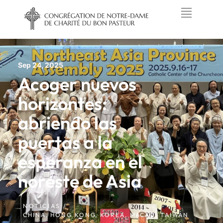
Sep 24, 2025
Acoger nuevos
horizontes:
abriendo las
puertas a la
esperanza en el
noreste de Asia
NOTICIAS /
CHINA
,
HONG KONG
,
KOREA
,
MACAO
,
TAIWÁN