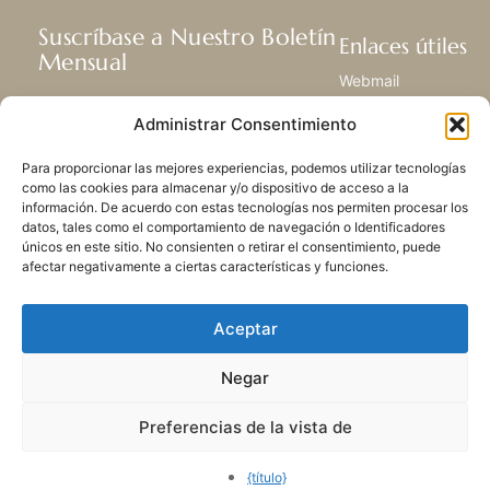
Suscríbase a Nuestro Boletín
Enlaces útiles
Mensual
Webmail
Recibir las últimas noticias acerca de
Biblioteca
Administrar Consentimiento
nuestra vida, la misión y ministerios de
Centro de Recursos
todo el mundo.
Envía Tu Historia
Para proporcionar las mejores experiencias, podemos utilizar tecnologías
Mapa del sitio
como las cookies para almacenar y/o dispositivo de acceso a la
información. De acuerdo con estas tecnologías nos permiten procesar los
SUSCRIBIRSE
datos, tales como el comportamiento de navegación o Identificadores
únicos en este sitio. No consienten o retirar el consentimiento, puede
afectar negativamente a ciertas características y funciones.
Aceptar
Negar
POLÍTICA DE PRIVACIDAD
LAS COOKIES
CONTACTO
MAPA DEL SITIO
Preferencias de la vista de
© 2026 Todos los derechos
reservados. Congregación
{título}
de Nuestra Señora de la